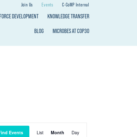
Join Us
Events
C-CoMP Internal
KFORCE DEVELOPMENT
KNOWLEDGE TRANSFER
BLOG
MICROBES AT COP30
E
Find Events
List
Month
Day