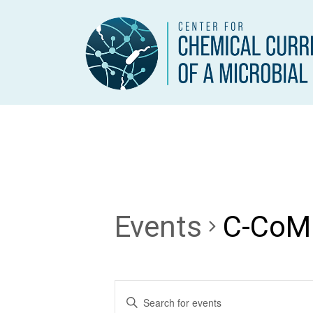
Events
C-CoMP
E
E